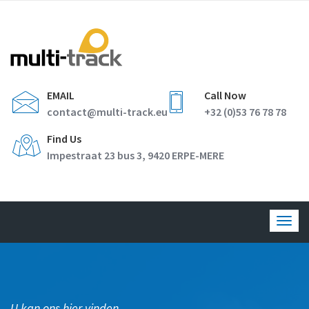
EMAIL
Call Now
contact@multi-track.eu
+32 (0)53 76 78 78
Find Us
Impestraat 23 bus 3, 9420 ERPE-MERE
Togg
navig
U kan ons hier vinden