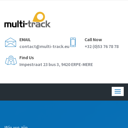
EMAIL
Call Now
contact@multi-track.eu
+32 (0)53 76 78 78
Find Us
Impestraat 23 bus 3, 9420 ERPE-MERE
Togg
navig
Wie we zijn